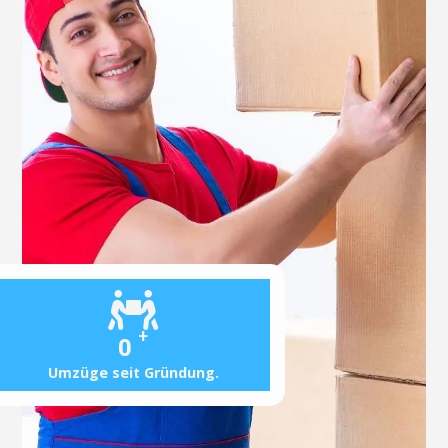
+
0
Umzüge seit Gründung.