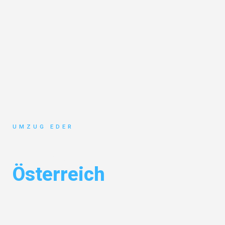
UMZUG EDER
Umzug Salzburg
Österreich
Entdecken Sie das
#1 Umzugsunternehmen in Salzburg
– Ihr
vertrauenswürdiger Begleiter für Umzüge Salzburg Österreich!