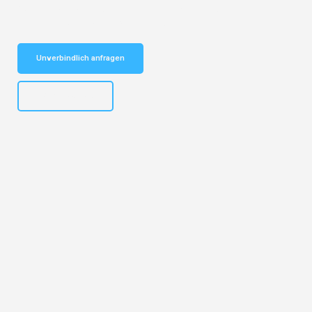
Schnelle Antwort in garantiert unter 2 Minuten: Jetzt
unverbindlichen Kostenvoranschlag erhalten!
Unverbindlich anfragen
+43662281200