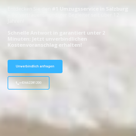
Entdecken Sie den
#1 Umzugsservice in Salzburg
– Ihr vertrauenswürdiger Begleiter seit über 12
Jahren!
Schnelle Antwort in garantiert unter 2
Minuten: Jetzt unverbindlichen
Kostenvoranschlag erhalten!
Unverbindlich anfragen
+43662281200