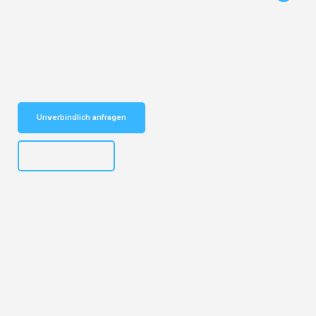
Entdecken Sie das
#1 Umzugsunternehmen in Salzburg
– Ihr
vertrauenswürdiger Begleiter für Privatumzug Salzburg!
Schnelle Antwort in garantiert unter 2 Minuten: Jetzt
unverbindlichen Privatumzug-Kostenvoranschlag erhalten!
Unverbindlich anfragen
+43662281200