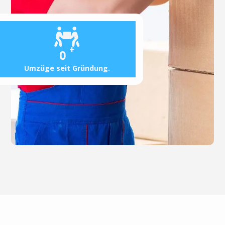
+
0
Umzüge seit Gründung.