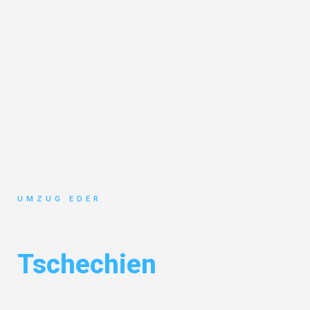
UMZUG EDER
Umzug Salzburg
Tschechien
Entdecken Sie das
#1 Umzugsunternehmen in Salzburg
– Ihr