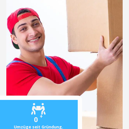
+
0
Umzüge seit Gründung.