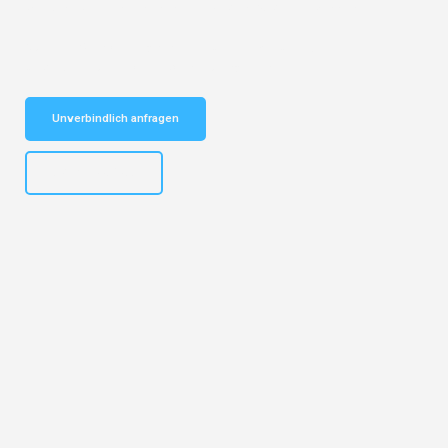
vertrauenswürdiger Begleiter für Umzüge Salzburg Tschechien!
Schnelle Antwort in garantiert unter 2 Minuten: Jetzt
unverbindlichen Kostenvoranschlag erhalten!
Unverbindlich anfragen
+43662281200