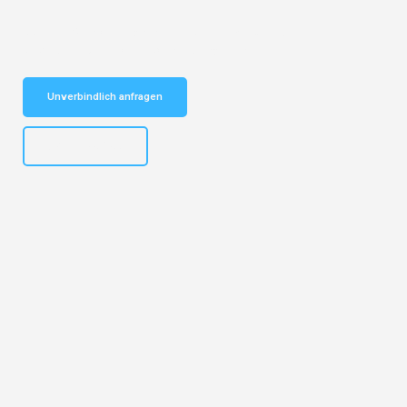
Schnelle Antwort in garantiert unter 2 Minuten: Jetzt
unverbindlichen Kostenvoranschlag erhalten!
Unverbindlich anfragen
+43662281200