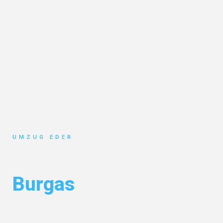
UMZUG EDER
Umzug Salzburg
Burgas
Entdecken Sie das
#1 Umzugsunternehmen in Salzburg
– Ihr
vertrauenswürdiger Begleiter für Umzüge Salzburg Burgas!