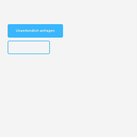
Schnelle Antwort in garantiert unter 2 Minuten: Jetzt
unverbindlichen Kostenvoranschlag erhalten!
Unverbindlich anfragen
+43662281200