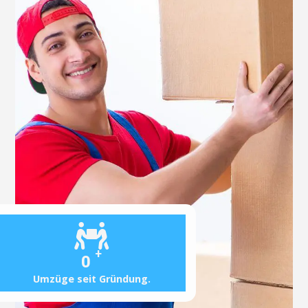
+
0
Umzüge seit Gründung.