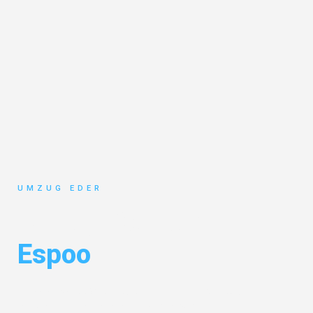
UMZUG EDER
Umzug Salzburg
Espoo
Entdecken Sie das
#1 Umzugsunternehmen in Salzburg
– Ihr
vertrauenswürdiger Begleiter für Umzüge Salzburg Espoo!