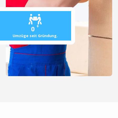
+
0
Umzüge seit Gründung.