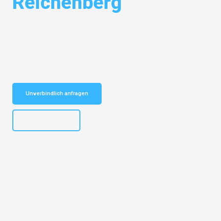
Reichenberg
Entdecken Sie das
#1 Umzugsunternehmen in Salzburg
– Ihr
vertrauenswürdiger Begleiter für Umzüge Salzburg Reichenberg!
Schnelle Antwort in garantiert unter 2 Minuten: Jetzt
unverbindlichen Kostenvoranschlag erhalten!
Unverbindlich anfragen
+43662281200