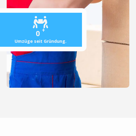
+
0
Umzüge seit Gründung.