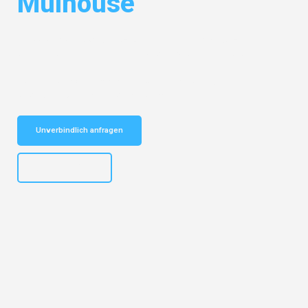
Mulhouse
Entdecken Sie das
#1 Umzugsunternehmen in Salzburg
– Ihr
vertrauenswürdiger Begleiter für Umzüge Salzburg Mulhouse!
Schnelle Antwort in garantiert unter 2 Minuten: Jetzt
unverbindlichen Kostenvoranschlag erhalten!
Unverbindlich anfragen
+43662281200