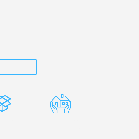
rg
– Ihr
is!
zt
662281200
stenlose
Erfahrene
rpackung
Umzugsprofis