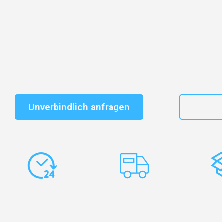
Entdecken Sie das
#1 Umzugsunternehmen in Salzbu
vertrauenswürdiger Begleiter für Umzüge Salzburg Par
Schnelle Antwort in garantiert unter 2 Minuten: Jet
unverbindlichen Kostenvoranschlag erhalten!
Unverbindlich anfragen
+43
Express-
Europaweite
Ko
Abwicklung
Transporte
Ve