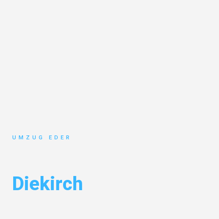
UMZUG EDER
Umzug Salzburg
Diekirch
Entdecken Sie das
#1 Umzugsunternehmen in Salzburg
– Ihr