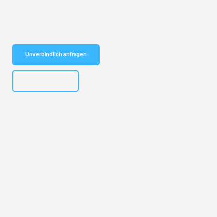
vertrauenswürdiger Begleiter für Umzüge Salzburg Diekirch!
Schnelle Antwort in garantiert unter 2 Minuten: Jetzt
unverbindlichen Kostenvoranschlag erhalten!
Unverbindlich anfragen
+43662281200