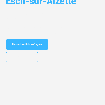
Esch-sur-Alzette
Entdecken Sie das
#1 Umzugsunternehmen in Salzburg
– Ihr
vertrauenswürdiger Begleiter für Umzüge Salzburg Esch-sur-Alzette!
Schnelle Antwort in garantiert unter 2 Minuten: Jetzt
unverbindlichen Kostenvoranschlag erhalten!
Unverbindlich anfragen
+43662281200