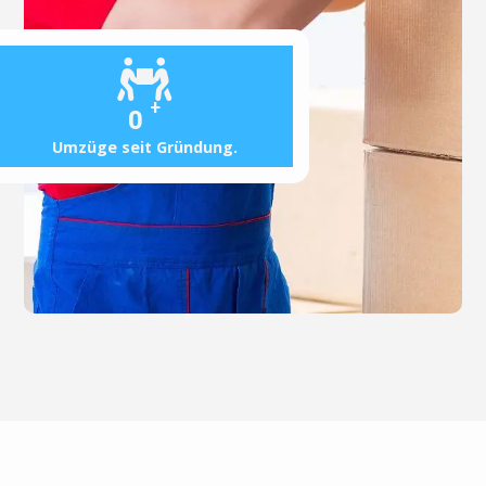
+
0
Umzüge seit Gründung.