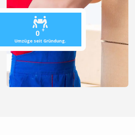
+
0
Umzüge seit Gründung.