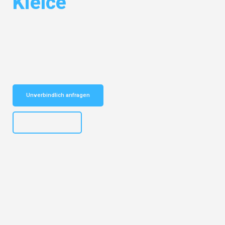
Kielce
Entdecken Sie das
#1 Umzugsunternehmen in Salzburg
– Ihr
vertrauenswürdiger Begleiter für Umzüge Salzburg Kielce!
Schnelle Antwort in garantiert unter 2 Minuten: Jetzt
unverbindlichen Kostenvoranschlag erhalten!
Unverbindlich anfragen
+43662281200