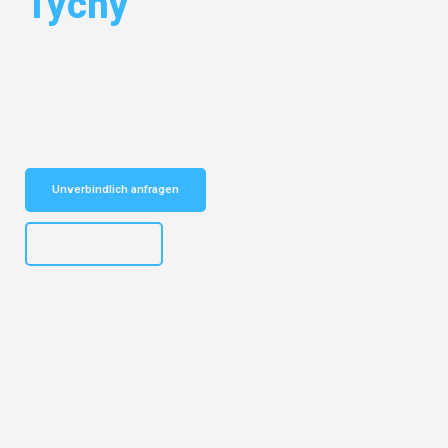
Tychy
Entdecken Sie das
#1 Umzugsunternehmen in Salzburg
– Ihr
vertrauenswürdiger Begleiter für Umzüge Salzburg Tychy!
Schnelle Antwort in garantiert unter 2 Minuten: Jetzt
unverbindlichen Kostenvoranschlag erhalten!
Unverbindlich anfragen
+43662281200