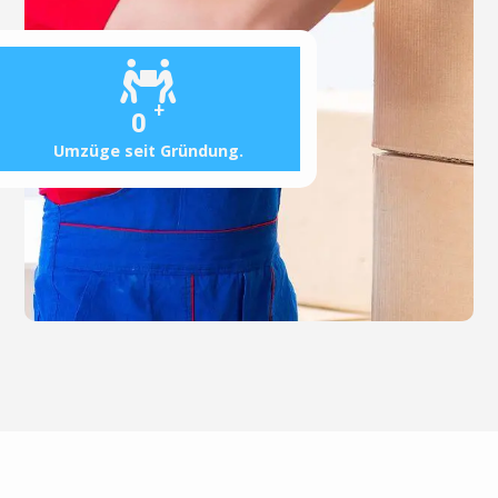
+
0
Umzüge seit Gründung.