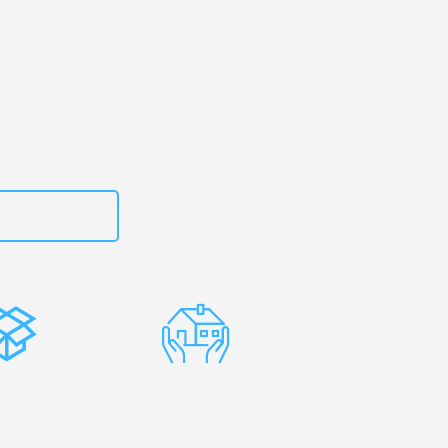
rg
– Ihr
ti!
zt
662281200
stenlose
Erfahrene
rpackung
Umzugsprofis