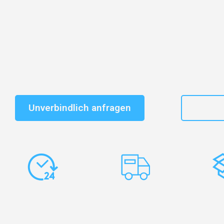
Entdecken Sie das
#1 Umzugsunternehmen in Salzbu
vertrauenswürdiger Begleiter für Umzüge Salzburg Gala
Schnelle Antwort in garantiert unter 2 Minuten: Jet
unverbindlichen Kostenvoranschlag erhalten!
Unverbindlich anfragen
+43
Express-
Europaweite
Ko
Abwicklung
Transporte
Ve