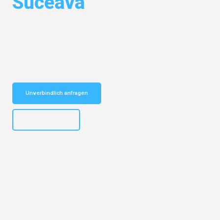
Suceava
Entdecken Sie das
#1 Umzugsunternehmen in Salzburg
– Ihr
vertrauenswürdiger Begleiter für Umzüge Salzburg Suceava!
Schnelle Antwort in garantiert unter 2 Minuten: Jetzt
unverbindlichen Kostenvoranschlag erhalten!
Unverbindlich anfragen
+43662281200