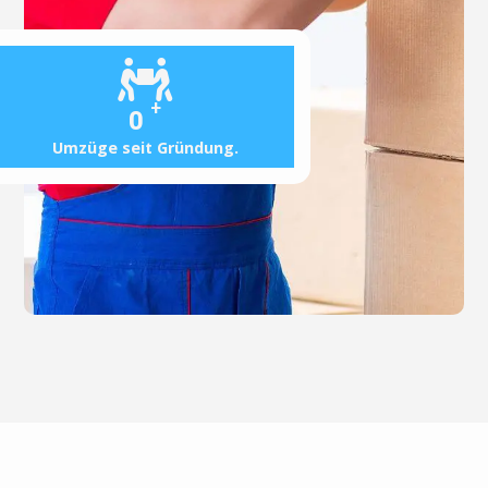
+
0
Umzüge seit Gründung.