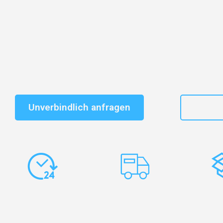
Entdecken Sie das
#1 Umzugsunternehmen in Salzbu
vertrauenswürdiger Begleiter für Umzüge Salzburg Les
Schnelle Antwort in garantiert unter 2 Minuten: Jet
unverbindlichen Kostenvoranschlag erhalten!
Unverbindlich anfragen
+43
Express-
Europaweite
Ko
Abwicklung
Transporte
Ve