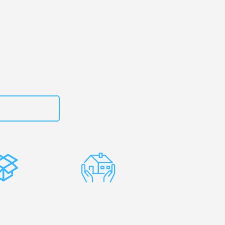
rg
– Ihr
kovac!
zt
662281200
stenlose
Erfahrene
rpackung
Umzugsprofis