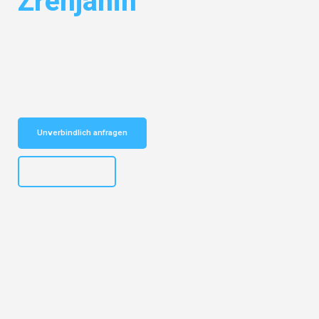
Zrenjanin
Entdecken Sie das
#1 Umzugsunternehmen in Salzburg
– Ihr
vertrauenswürdiger Begleiter für Umzüge Salzburg Zrenjanin!
Schnelle Antwort in garantiert unter 2 Minuten: Jetzt
unverbindlichen Kostenvoranschlag erhalten!
Unverbindlich anfragen
+43662281200