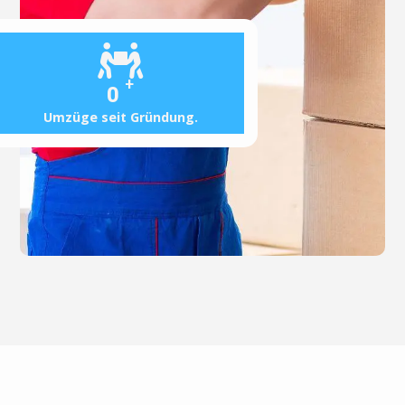
+
0
Umzüge seit Gründung.