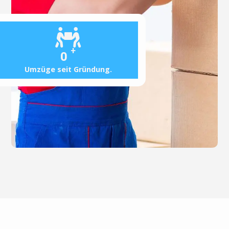
+
0
Umzüge seit Gründung.