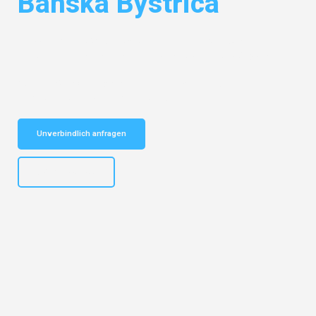
Banská Bystrica
Entdecken Sie das
#1 Umzugsunternehmen in Salzburg
– Ihr
vertrauenswürdiger Begleiter für Umzüge Salzburg Banská Bystrica!
Schnelle Antwort in garantiert unter 2 Minuten: Jetzt
unverbindlichen Kostenvoranschlag erhalten!
Unverbindlich anfragen
+43662281200