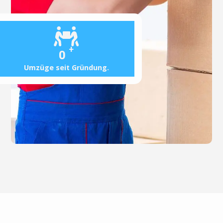
+
0
Umzüge seit Gründung.