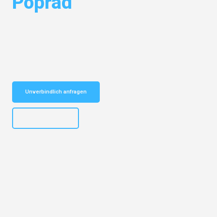
Poprad
Entdecken Sie das
#1 Umzugsunternehmen in Salzburg
– Ihr
vertrauenswürdiger Begleiter für Umzüge Salzburg Poprad!
Schnelle Antwort in garantiert unter 2 Minuten: Jetzt
unverbindlichen Kostenvoranschlag erhalten!
Unverbindlich anfragen
+43662281200