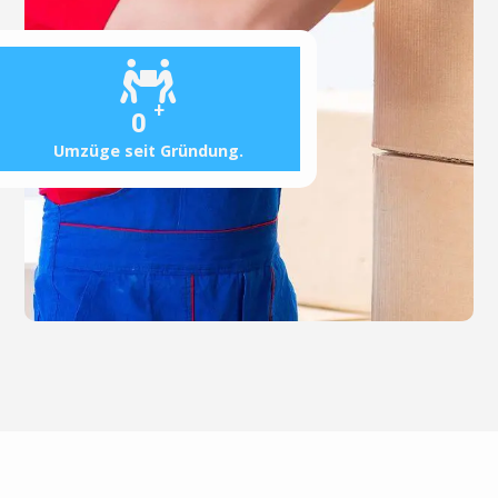
+
0
Umzüge seit Gründung.