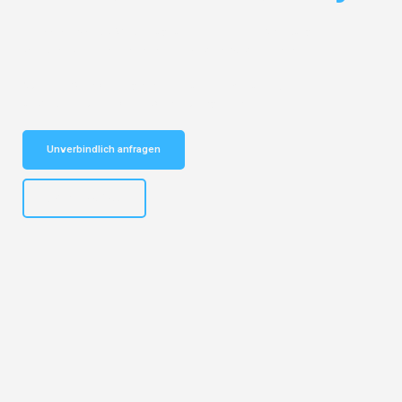
Entdecken Sie das
#1 Umzugsunternehmen in Salzburg
– Ihr
vertrauenswürdiger Begleiter für Umzüge Salzburg Celje!
Schnelle Antwort in garantiert unter 2 Minuten: Jetzt
unverbindlichen Kostenvoranschlag erhalten!
Unverbindlich anfragen
+43662281200