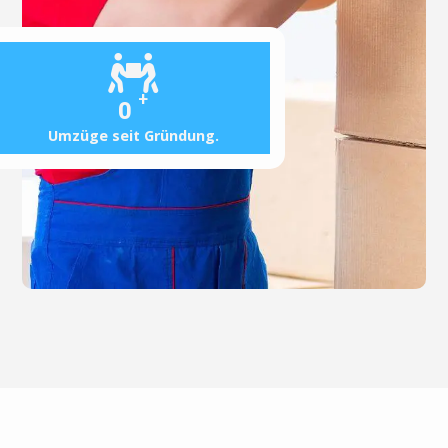
+
0
Umzüge seit Gründung.