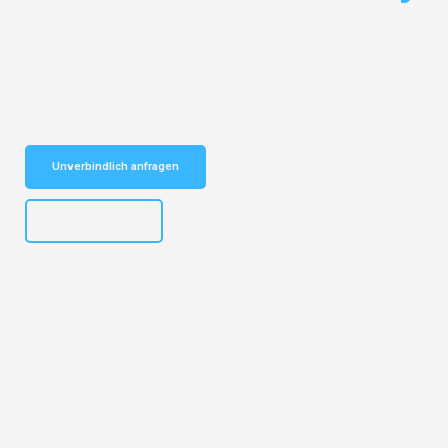
Entdecken Sie das
#1 Umzugsunternehmen in Salzburg
– Ihr
vertrauenswürdiger Begleiter für Umzüge Salzburg Kranj!
Schnelle Antwort in garantiert unter 2 Minuten: Jetzt
unverbindlichen Kostenvoranschlag erhalten!
Unverbindlich anfragen
+43662281200