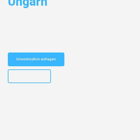
Ungarn
Entdecken Sie das
#1 Umzugsunternehmen in Salzburg
– Ihr
vertrauenswürdiger Begleiter für Umzüge Salzburg Ungarn!
Schnelle Antwort in garantiert unter 2 Minuten: Jetzt
unverbindlichen Kostenvoranschlag erhalten!
Unverbindlich anfragen
+43662281200