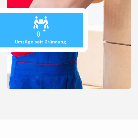
+
0
Umzüge seit Gründung.