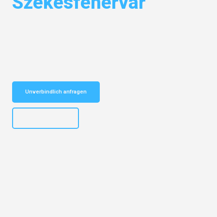
Székesfehérvár
Entdecken Sie das
#1 Umzugsunternehmen in Salzburg
– Ihr
vertrauenswürdiger Begleiter für Umzüge Salzburg Székesfehérvár!
Schnelle Antwort in garantiert unter 2 Minuten: Jetzt
unverbindlichen Kostenvoranschlag erhalten!
Unverbindlich anfragen
+43662281200