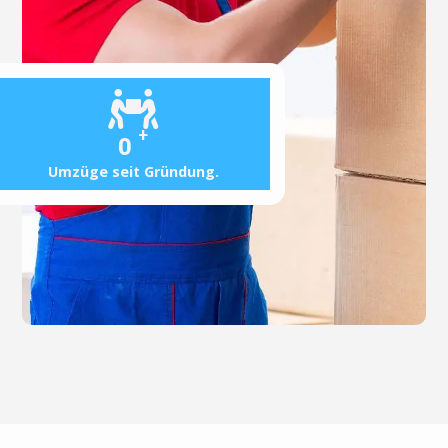
+
0
Umzüge seit Gründung.