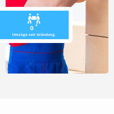
+
0
Umzüge seit Gründung.