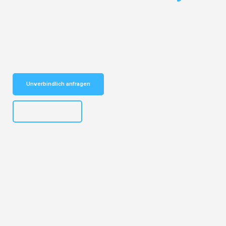
Entdecken Sie das
#1 Umzugsunternehmen in Salzburg
– Ihr
vertrauenswürdiger Begleiter für Umzüge Salzburg Győr!
Schnelle Antwort in garantiert unter 2 Minuten: Jetzt
unverbindlichen Kostenvoranschlag erhalten!
Unverbindlich anfragen
+43662281200