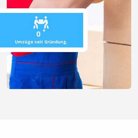
+
0
Umzüge seit Gründung.