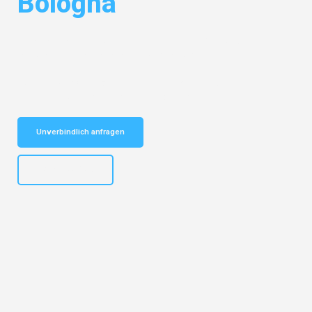
Bologna
Entdecken Sie das
#1 Umzugsunternehmen in Salzburg
– Ihr
vertrauenswürdiger Begleiter für Umzüge Salzburg Bologna!
Schnelle Antwort in garantiert unter 2 Minuten: Jetzt
unverbindlichen Kostenvoranschlag erhalten!
Unverbindlich anfragen
+43662281200