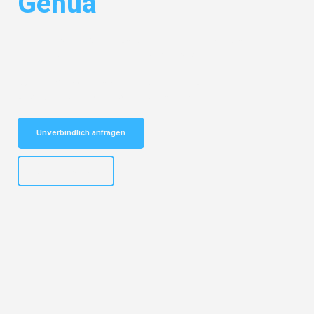
Genua
Entdecken Sie das
#1 Umzugsunternehmen in Salzburg
– Ihr
vertrauenswürdiger Begleiter für Umzüge Salzburg Genua!
Schnelle Antwort in garantiert unter 2 Minuten: Jetzt
unverbindlichen Kostenvoranschlag erhalten!
Unverbindlich anfragen
+43662281200