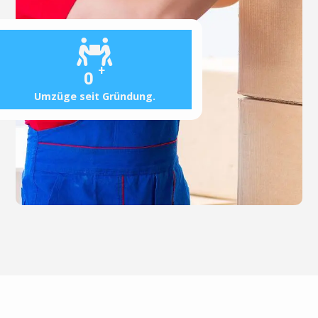
+
0
Umzüge seit Gründung.