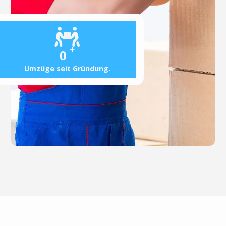
+
0
Umzüge seit Gründung.