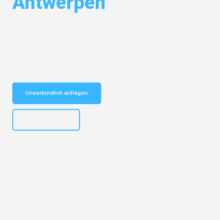
Antwerpen
Entdecken Sie das
#1 Umzugsunternehmen in Salzburg
– Ihr
vertrauenswürdiger Begleiter für Umzüge Salzburg Antwerpen!
Schnelle Antwort in garantiert unter 2 Minuten: Jetzt
unverbindlichen Kostenvoranschlag erhalten!
Unverbindlich anfragen
+43662281200