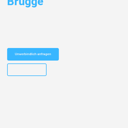
Brügge
Entdecken Sie das
#1 Umzugsunternehmen in Salzburg
– Ihr
vertrauenswürdiger Begleiter für Umzüge Salzburg Brügge!
Schnelle Antwort in garantiert unter 2 Minuten: Jetzt
unverbindlichen Kostenvoranschlag erhalten!
Unverbindlich anfragen
+43662281200