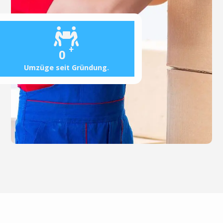
+
0
Umzüge seit Gründung.