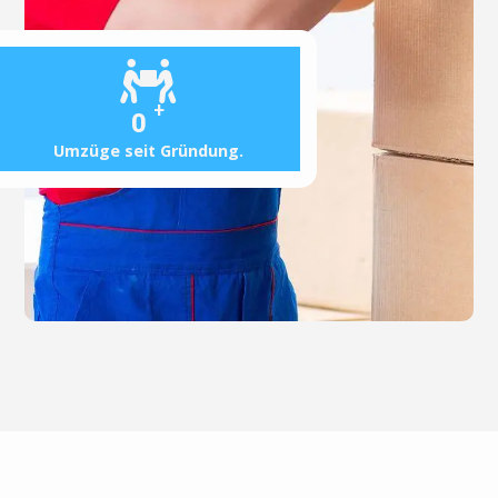
+
0
Umzüge seit Gründung.