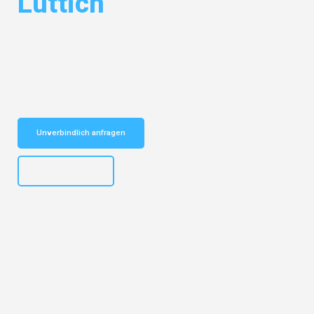
Lüttich
Entdecken Sie das
#1 Umzugsunternehmen in Salzburg
– Ihr
vertrauenswürdiger Begleiter für Umzüge Salzburg Lüttich!
Schnelle Antwort in garantiert unter 2 Minuten: Jetzt
unverbindlichen Kostenvoranschlag erhalten!
Unverbindlich anfragen
+43662281200