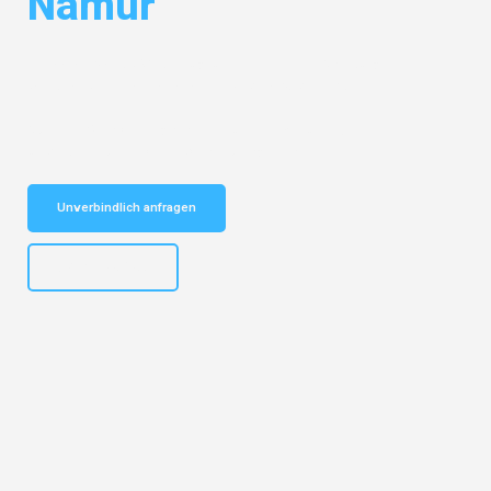
Namur
Entdecken Sie das
#1 Umzugsunternehmen in Salzburg
– Ihr
vertrauenswürdiger Begleiter für Umzüge Salzburg Namur!
Schnelle Antwort in garantiert unter 2 Minuten: Jetzt
unverbindlichen Kostenvoranschlag erhalten!
Unverbindlich anfragen
+43662281200