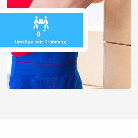
+
0
Umzüge seit Gründung.