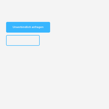
Schnelle Antwort in garantiert unter 2 Minuten: Jetzt
unverbindlichen Kostenvoranschlag erhalten!
Unverbindlich anfragen
+43662281200