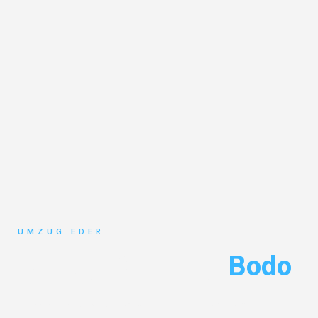
UMZUG EDER
Umzug Salzburg
Bodo
Entdecken Sie das
#1 Umzugsunternehmen in Salzburg
– Ihr
vertrauenswürdiger Begleiter für Umzüge Salzburg Bodo!