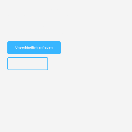
Entdecken Sie das
#1 Umzugsunternehmen in Salzburg
– Ihr
vertrauenswürdiger Begleiter für Umzüge Salzburg Lillehammer!
Schnelle Antwort in garantiert unter 2 Minuten: Jetzt
unverbindlichen Kostenvoranschlag erhalten!
Unverbindlich anfragen
+43662281200