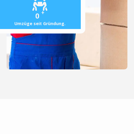
+
0
Umzüge seit Gründung.