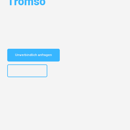
Tromso
Entdecken Sie das
#1 Umzugsunternehmen in Salzburg
– Ihr
vertrauenswürdiger Begleiter für Umzüge Salzburg Tromso!
Schnelle Antwort in garantiert unter 2 Minuten: Jetzt
unverbindlichen Kostenvoranschlag erhalten!
Unverbindlich anfragen
+43662281200