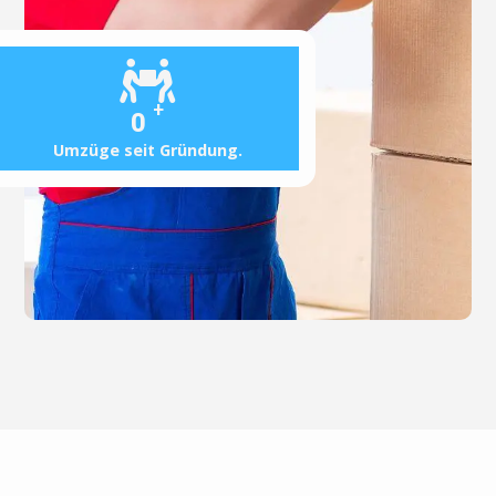
+
0
Umzüge seit Gründung.