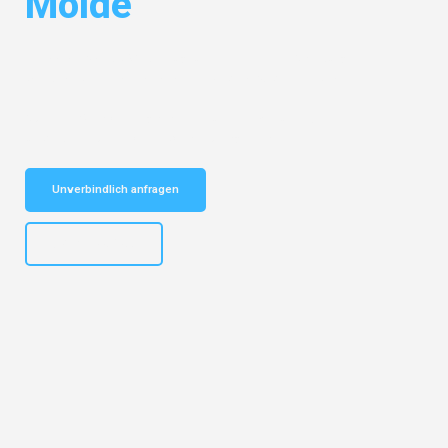
Molde
Entdecken Sie das
#1 Umzugsunternehmen in Salzburg
– Ihr
vertrauenswürdiger Begleiter für Umzüge Salzburg Molde!
Schnelle Antwort in garantiert unter 2 Minuten: Jetzt
unverbindlichen Kostenvoranschlag erhalten!
Unverbindlich anfragen
+43662281200