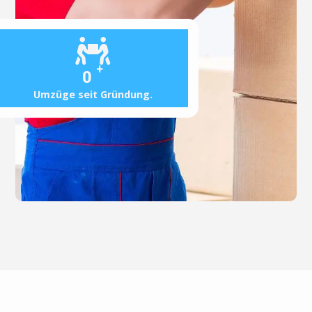
+
0
Umzüge seit Gründung.