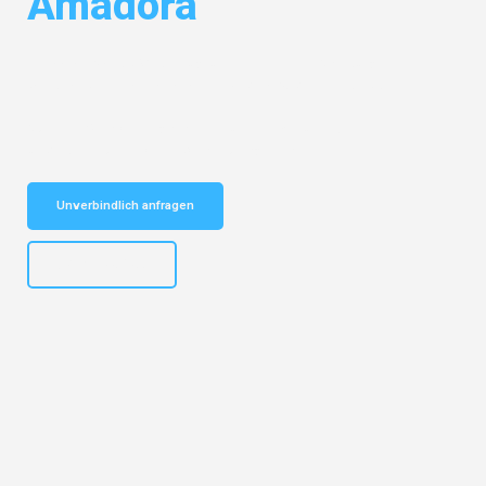
Amadora
Entdecken Sie das
#1 Umzugsunternehmen in Salzburg
– Ihr
vertrauenswürdiger Begleiter für Umzüge Salzburg Amadora!
Schnelle Antwort in garantiert unter 2 Minuten: Jetzt
unverbindlichen Kostenvoranschlag erhalten!
Unverbindlich anfragen
+43662281200