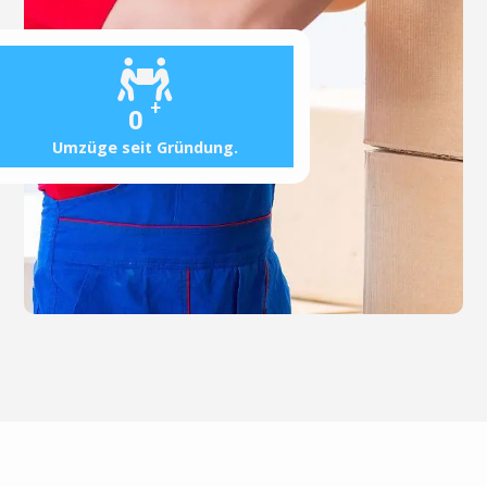
+
0
Umzüge seit Gründung.