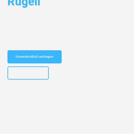
Rugell
Entdecken Sie das
#1 Umzugsunternehmen in Salzburg
– Ihr
vertrauenswürdiger Begleiter für Umzüge Salzburg Rugell!
Schnelle Antwort in garantiert unter 2 Minuten: Jetzt
unverbindlichen Kostenvoranschlag erhalten!
Unverbindlich anfragen
+43662281200