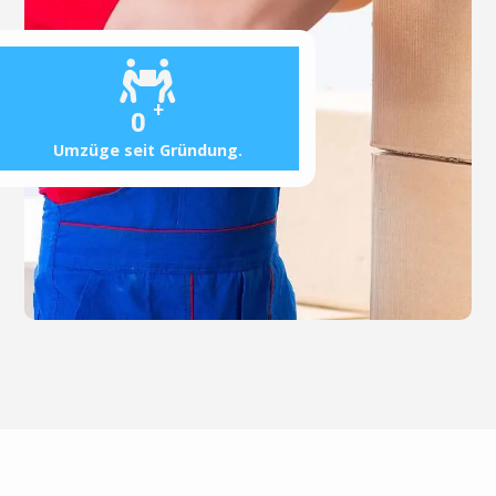
+
0
Umzüge seit Gründung.