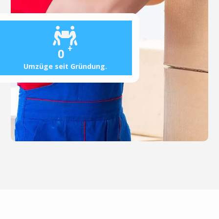
+
0
Umzüge seit Gründung.