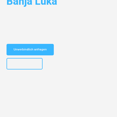
Banja Luka
Entdecken Sie das
#1 Umzugsunternehmen in Salzburg
– Ihr
vertrauenswürdiger Begleiter für Umzüge Salzburg Banja Luka!
Schnelle Antwort in garantiert unter 2 Minuten: Jetzt
unverbindlichen Kostenvoranschlag erhalten!
Unverbindlich anfragen
+43662281200