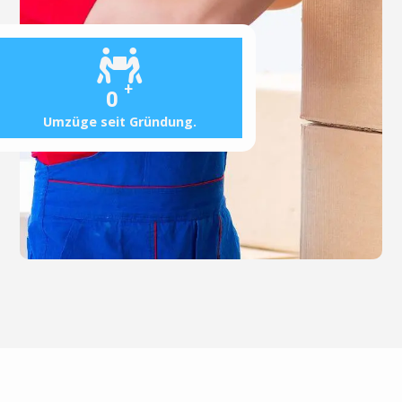
+
0
Umzüge seit Gründung.