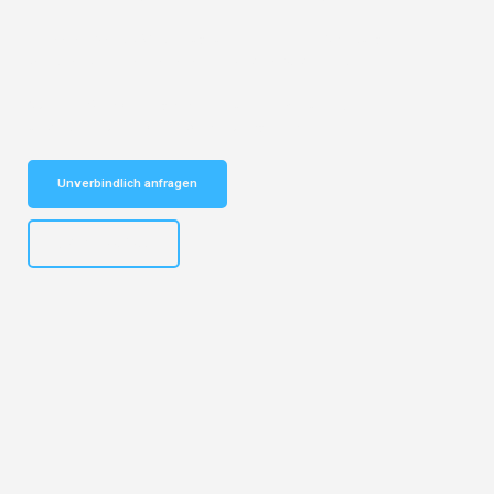
Entdecken Sie das
#1 Umzugsunternehmen in Salzburg
– Ihr
vertrauenswürdiger Begleiter für Umzüge Salzburg Balti!
Schnelle Antwort in garantiert unter 2 Minuten: Jetzt
unverbindlichen Kostenvoranschlag erhalten!
Unverbindlich anfragen
+43662281200