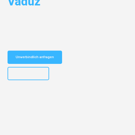
Vaduz
Entdecken Sie das
#1 Umzugsunternehmen in Salzburg
– Ihr
vertrauenswürdiger Begleiter für Umzüge Salzburg Vaduz!
Schnelle Antwort in garantiert unter 2 Minuten: Jetzt
unverbindlichen Kostenvoranschlag erhalten!
Unverbindlich anfragen
+43662281200