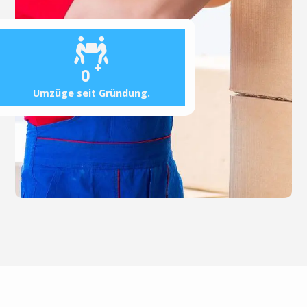
+
0
Umzüge seit Gründung.