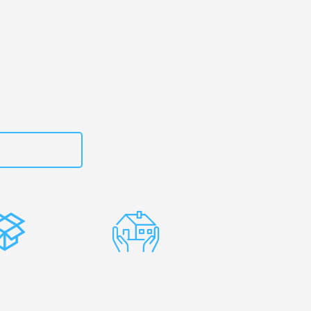
rg
– Ihr
ere!
zt
662281200
stenlose
Erfahrene
rpackung
Umzugsprofis