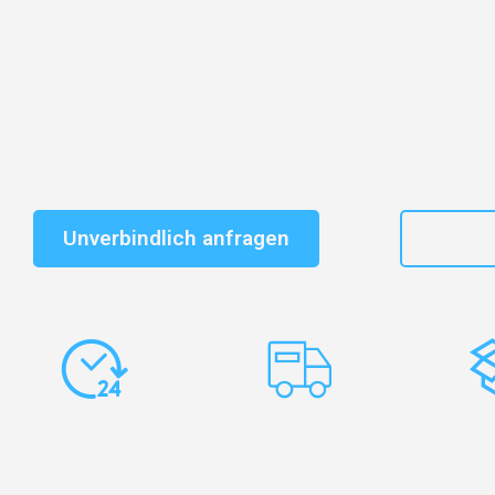
Entdecken Sie das
#1 Umzugsunternehmen in Salzbu
vertrauenswürdiger Begleiter für Umzüge Salzburg Alm
Schnelle Antwort in garantiert unter 2 Minuten: Jet
unverbindlichen Kostenvoranschlag erhalten!
Unverbindlich anfragen
+43
Express-
Europaweite
Ko
Abwicklung
Transporte
Ve