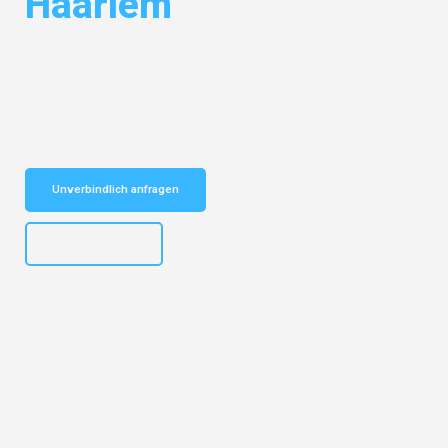
Haarlem
Entdecken Sie das
#1 Umzugsunternehmen in Salzburg
– Ihr
vertrauenswürdiger Begleiter für Umzüge Salzburg Haarlem!
Schnelle Antwort in garantiert unter 2 Minuten: Jetzt
unverbindlichen Kostenvoranschlag erhalten!
Unverbindlich anfragen
+43662281200