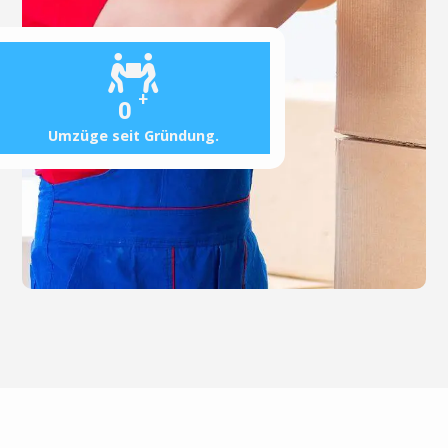
+
0
Umzüge seit Gründung.