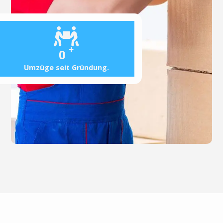
+
0
Umzüge seit Gründung.