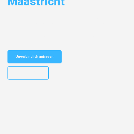
Maastricht
Entdecken Sie das
#1 Umzugsunternehmen in Salzburg
– Ihr
vertrauenswürdiger Begleiter für Umzüge Salzburg Maastricht!
Schnelle Antwort in garantiert unter 2 Minuten: Jetzt
unverbindlichen Kostenvoranschlag erhalten!
Unverbindlich anfragen
+43662281200