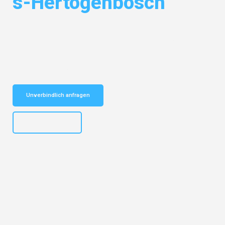
s-Hertogenbosch
Entdecken Sie das
#1 Umzugsunternehmen in Salzburg
– Ihr
vertrauenswürdiger Begleiter für Umzüge Salzburg s-Hertogenbosch!
Schnelle Antwort in garantiert unter 2 Minuten: Jetzt
unverbindlichen Kostenvoranschlag erhalten!
Unverbindlich anfragen
+43662281200