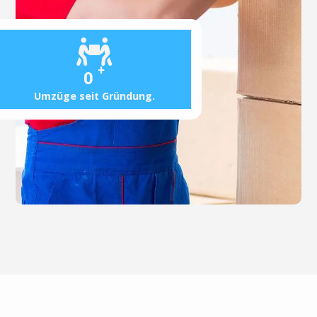
+
0
Umzüge seit Gründung.