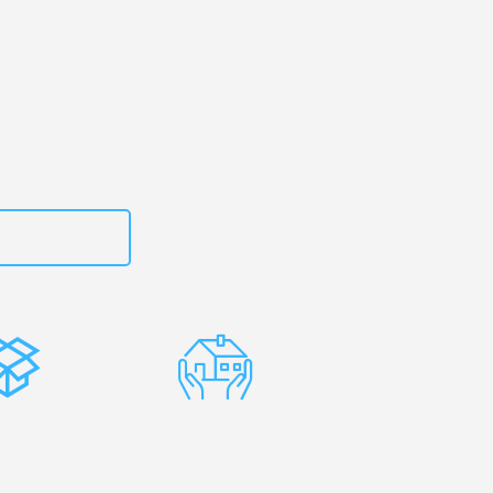
rg
– Ihr
burg!
zt
662281200
stenlose
Erfahrene
rpackung
Umzugsprofis