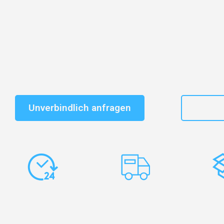
Entdecken Sie das
#1 Umzugsunternehmen in Salzbu
vertrauenswürdiger Begleiter für Umzüge Salzburg Til
Schnelle Antwort in garantiert unter 2 Minuten: Jet
unverbindlichen Kostenvoranschlag erhalten!
Unverbindlich anfragen
+43
Express-
Europaweite
Ko
Abwicklung
Transporte
Ve