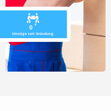
+
0
Umzüge seit Gründung.