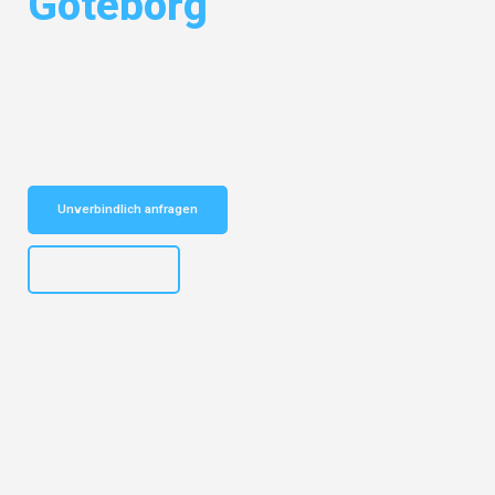
Göteborg
Entdecken Sie das
#1 Umzugsunternehmen in Salzburg
– Ihr
vertrauenswürdiger Begleiter für Umzüge Salzburg Göteborg!
Schnelle Antwort in garantiert unter 2 Minuten: Jetzt
unverbindlichen Kostenvoranschlag erhalten!
Unverbindlich anfragen
+43662281200