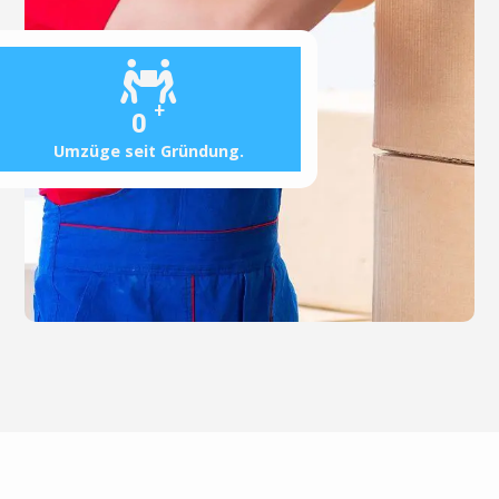
+
0
Umzüge seit Gründung.