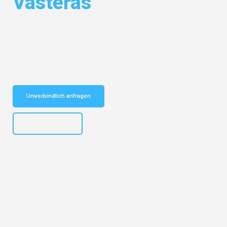
Västerås
Entdecken Sie das
#1 Umzugsunternehmen in Salzburg
– Ihr
vertrauenswürdiger Begleiter für Umzüge Salzburg Västerås!
Schnelle Antwort in garantiert unter 2 Minuten: Jetzt
unverbindlichen Kostenvoranschlag erhalten!
Unverbindlich anfragen
+43662281200