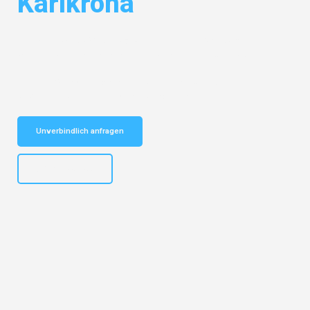
Karlkrona
Entdecken Sie das
#1 Umzugsunternehmen in Salzburg
– Ihr
vertrauenswürdiger Begleiter für Umzüge Salzburg Karlkrona!
Schnelle Antwort in garantiert unter 2 Minuten: Jetzt
unverbindlichen Kostenvoranschlag erhalten!
Unverbindlich anfragen
+43662281200