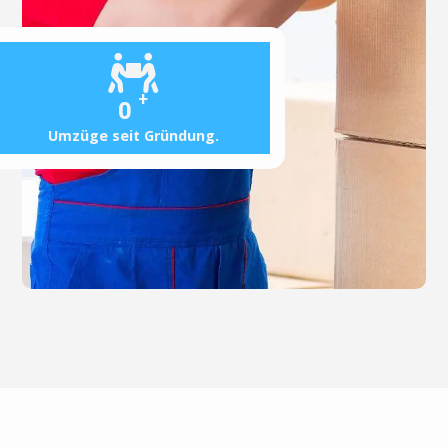
+
0
Umzüge seit Gründung.