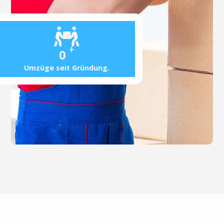
+
0
Umzüge seit Gründung.