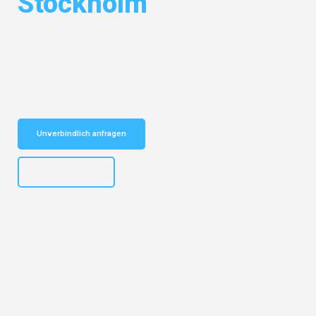
Stockholm
Entdecken Sie das
#1 Umzugsunternehmen in Salzburg
– Ihr
vertrauenswürdiger Begleiter für Umzüge Salzburg Stockholm!
Schnelle Antwort in garantiert unter 2 Minuten: Jetzt
unverbindlichen Kostenvoranschlag erhalten!
Unverbindlich anfragen
+43662281200