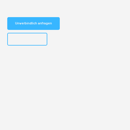
Schnelle Antwort in garantiert unter 2 Minuten: Jetzt
unverbindlichen Kostenvoranschlag erhalten!
Unverbindlich anfragen
+43662281200