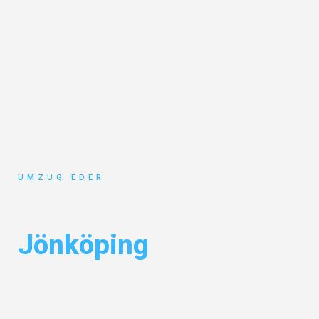
UMZUG EDER
Umzug Salzburg
Jönköping
Entdecken Sie das
#1 Umzugsunternehmen in Salzburg
– Ihr
vertrauenswürdiger Begleiter für Umzüge Salzburg Jönköping!