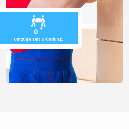
+
0
Umzüge seit Gründung.