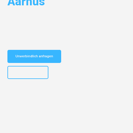
Aarhus
Entdecken Sie das
#1 Umzugsunternehmen in Salzburg
– Ihr
vertrauenswürdiger Begleiter für Umzüge Salzburg Aarhus!
Schnelle Antwort in garantiert unter 2 Minuten: Jetzt
unverbindlichen Kostenvoranschlag erhalten!
Unverbindlich anfragen
+43662281200